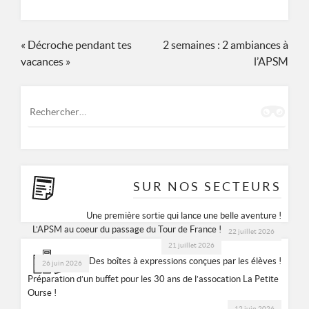
ASSOCIATION DE PRÉVENTION SPÉCIALISÉE MULHOUSIENNE
8 RUE DES CASTORS 68200 MULHOUSE
Navigation
« Décroche pendant tes
2 semaines : 2 ambiances à
vacances »
l’APSM
de
0389665677
l’article
Rechercher :
SUR NOS SECTEURS
Une première sortie qui lance une belle aventure !
L’APSM au coeur du passage du Tour de France !
22 juillet 2026
21 juillet 2026
Des boîtes à expressions conçues par les élèves !
26 juin 2026
Préparation d’un buffet pour les 30 ans de l’assocation La Petite
Ourse !
12 juin 2026