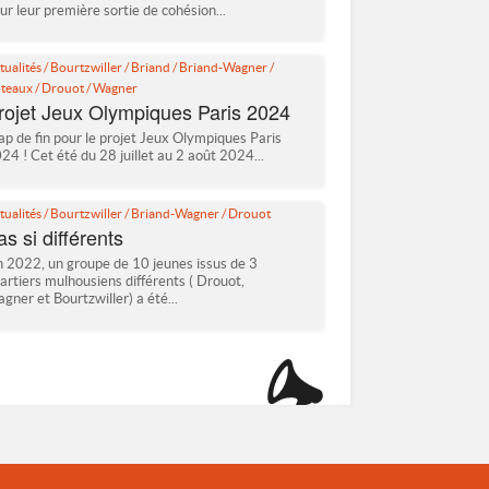
ur leur première sortie de cohésion...
tualités
/
Bourtzwiller
/
Briand
/
Briand-Wagner
/
teaux
/
Drouot
/
Wagner
rojet Jeux Olympiques Paris 2024
ap de fin pour le projet Jeux Olympiques Paris
24 ! Cet été du 28 juillet au 2 août 2024...
tualités
/
Bourtzwiller
/
Briand-Wagner
/
Drouot
as si différents
n 2022, un groupe de 10 jeunes issus de 3
artiers mulhousiens différents ( Drouot,
gner et Bourtzwiller) a été...