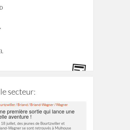
ND
Y
EL
le secteur:
urtzwiller
/
Briand
/
Briand-Wagner
/
Wagner
ne première sortie qui lance une
elle aventure !
 18 juillet, des jeunes de Bourtzwiller et
iand-Wagner se sont retrouvés à Mulhouse