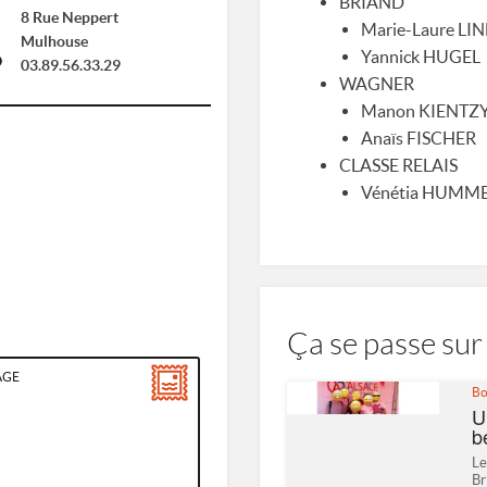
BRIAND
8 Rue Neppert
Marie-Laure LI
Mulhouse
Yannick HUGEL
03.89.56.33.29
WAGNER
Manon KIENTZ
Anaïs FISCHER
CLASSE RELAIS
Vénétia HUMM
Ça se passe sur 
Bo
U
b
Le
Br