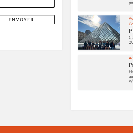
po
Ac
Co
P
Cl
20
Ac
P
Fi
qu
Wa