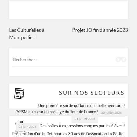
ASSOCIATION DE PRÉVENTION SPÉCIALISÉE MULHOUSIENNE
8 RUE DES CASTORS 68200 MULHOUSE
Navigation
Les Cultur’elles à
Projet JO fin d’année 2023
0389665677
Montpellier !
de
l’article
Rechercher :
SUR NOS SECTEURS
Une première sortie qui lance une belle aventure !
L’APSM au coeur du passage du Tour de France !
22 juillet 2026
21 juillet 2026
Des boîtes à expressions conçues par les élèves !
26 juin 2026
Préparation d’un buffet pour les 30 ans de l’assocation La Petite