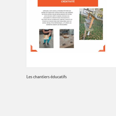
Navigation
Les chantiers éducatifs
de
l’article