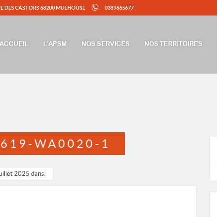
UE DES CASTORS 68200 MULHOUSE
0389665677
ACCUEIL
L’APSM
NOS SERVICES
NOS TERRITOIRES
0619-WA0020-1
juillet 2025 dans: