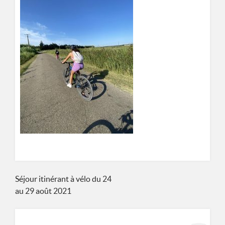
ASSOCIATION DE PRÉVENTION SPÉCIALISÉE MULHOUSIENNE
8 RUE DES CASTORS 68200 MULHOUSE
0389665677
Navigation
Séjour itinérant à vélo du 24
au 29 août 2021
de
l’article
Rechercher :