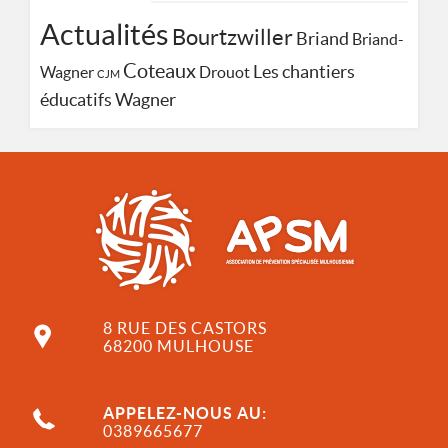
Actualités
Bourtzwiller
Briand
Briand-
Coteaux
Les chantiers
Wagner
Drouot
CJM
Wagner
éducatifs
8 RUE DES CASTORS
68200 MULHOUSE
APPELEZ-NOUS AU:
0389665677