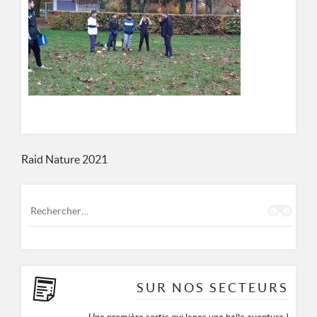
ASSOCIATION DE PRÉVENTION SPÉCIALISÉE MULHOUSIENNE
8 RUE DES CASTORS 68200 MULHOUSE
0389665677
Navigation
Raid Nature 2021
de
Rechercher :
l’article
SUR NOS SECTEURS