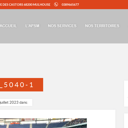
UE DES CASTORS 68200 MULHOUSE
0389665677
ACCUEIL
L’APSM
NOS SERVICES
NOS TERRITOIRES
_5040-1
juillet 2023 dans: