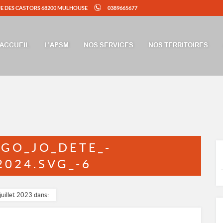
UE DES CASTORS 68200 MULHOUSE
0389665677
ACCUEIL
L’APSM
NOS SERVICES
NOS TERRITOIRES
OGO_JO_DETE_-
2024.SVG_-6
juillet 2023 dans: