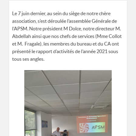
ASSOCIATION DE PRÉVENTION SPÉCIALISÉE MULHOUSIENNE
8 RUE DES CASTORS 68200 MULHOUSE
Le 7 juin dernier, au sein du siège de notre chère
association, s’est déroulée l’assemblée Générale de
l’APSM. Notre président M Dolce, notre directeur M.
0389665677
Abdellah ainsi que nos chefs de services (Mme Collot
et M. Fragale), les membres du bureau et du CA ont
présenté le rapport d’activités de l’année 2021 sous
tous ses angles.