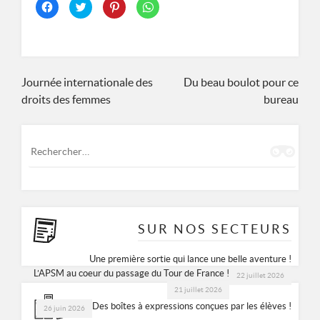
Cliquez
Cliquez
Cliquez
Cliquez
pour
pour
pour
pour
partager
partager
partager
partager
sur
sur
sur
sur
Facebook(ouvre
Twitter(ouvre
Pinterest(ouvre
WhatsApp(ouvre
dans
dans
dans
dans
une
une
une
une
nouvelle
nouvelle
nouvelle
nouvelle
fenêtre)
fenêtre)
fenêtre)
fenêtre)
Navigation
Journée internationale des
Du beau boulot pour ce
droits des femmes
bureau
de
l’article
Rechercher :
SUR NOS SECTEURS
Une première sortie qui lance une belle aventure !
L’APSM au coeur du passage du Tour de France !
22 juillet 2026
21 juillet 2026
Des boîtes à expressions conçues par les élèves !
26 juin 2026