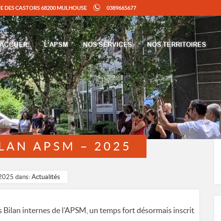
UE DES CASTORS 68200 MULHOUSE
0389665677
ACCUEIL
L’APSM
NOS SERVICES
NOS TERRITOIRES
LAN APSM – 2025
 2025 dans:
Actualités
s Bilan internes de l’APSM, un temps fort désormais inscrit