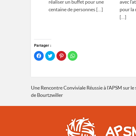
réaliser un buffet pour une
avec l’a
centaine de personnes […]
pour la 
[…]
Partager :
Cliquez
Cliquez
Cliquez
Cliquez
pour
pour
pour
pour
partager
partager
partager
partager
sur
sur
sur
sur
Facebook(ouvre
Twitter(ouvre
Pinterest(ouvre
WhatsApp(ouvre
dans
dans
dans
dans
une
une
une
une
nouvelle
nouvelle
nouvelle
nouvelle
fenêtre)
fenêtre)
fenêtre)
fenêtre)
Navigation
Une Rencontre Conviviale Réussie à l’APSM sur le 
de Bourtzwiller
de
l’article