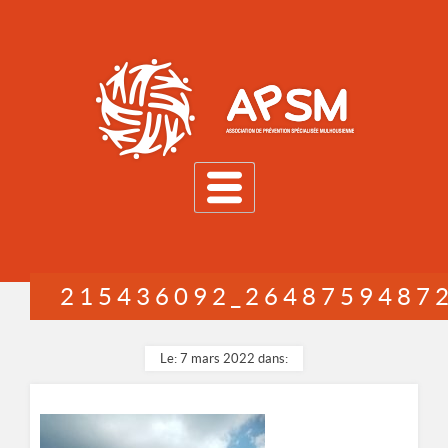
MENU
215436092_2648759487
Le: 7 mars 2022 dans: