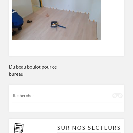
ASSOCIATION DE PRÉVENTION SPÉCIALISÉE MULHOUSIENNE
8 RUE DES CASTORS 68200 MULHOUSE
0389665677
Navigation
Du beau boulot pour ce
bureau
de
l’article
Rechercher :
SUR NOS SECTEURS