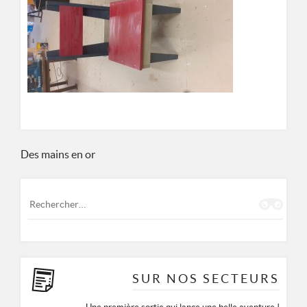
ASSOCIATION DE PRÉVENTION SPÉCIALISÉE MULHOUSIENNE
8 RUE DES CASTORS 68200 MULHOUSE
0389665677
Navigation
Des mains en or
de
Rechercher :
l’article
SUR NOS SECTEURS