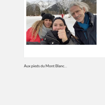
Navigation
Aux pieds du Mont Blanc…
de
l’article