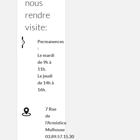
nous
ASSOCIATION DE PRÉVENTION SPÉCIALISÉE MULHOUSIENNE
rendre
8 RUE DES CASTORS 68200 MULHOUSE
visite:
0389665677
Permanences
:
Le mardi
de 9h à
11h.
Le jeudi
de 14h à
16h.
7 Rue
de
l'Armistice
Mulhouse
03.89.57.15.30